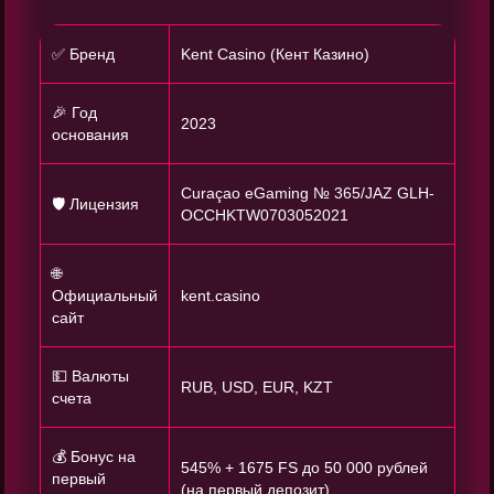
✅ Бренд
Kent Casino (Кент Казино)
🎉 Год
2023
основания
Curaçao eGaming № 365/JAZ GLH-
🛡️ Лицензия
OCCHKTW0703052021
🌐
Официальный
kent.casino
сайт
💵 Валюты
RUB, USD, EUR, KZT
счета
💰 Бонус на
545% + 1675 FS до 50 000 рублей
первый
(на первый депозит)