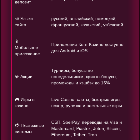
депозит
📣 Языки
русский, английский, немецкий,
сайта
французский, казахский, узбекский
📱
Приложение Кент Казино доступно
Мобильное
для Android и iOS
приложение
Турниры, бонусы по
💎 Акции
понедельникам, крипто-бонусы,
промокоды и кэшбэк до 15%
🎮 Игры в
Live Casino, слоты, быстрые игры,
казино
покер, рулетка и настольные игры
СБП, SberPay, переводы на Visa и
💳 Платежные
Mastercard, Piastrix, Jeton, Bitcoin,
системы
Ethereum, Tether, Tron