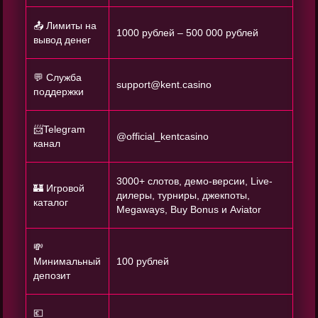
📤 Лимиты на
1000 рублей – 500 000 рублей
вывод денег
💬 Служба
support@kent.casino
поддержки
📨Telegram
@official_kentcasino
канал
3000+ слотов, демо-версии, Live-
🏰 Игровой
дилеры, турниры, джекпоты,
каталог
Megaways, Buy Bonus и Aviator
💸
Минимальный
100 рублей
депозит
💶