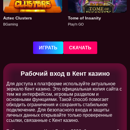
Aztec Clusters
Tome of Insanity
BGaming
Play'n GO
ИГРАТЬ
СКАЧАТЬ
Рабочий вход в Кент казино
Для доступа к платформе используйте актуальное
зеркало Кент казино. Это официальная копия сайта с
тем же интерфейсом, игровым разделом и
основными функциями. Такой способ помогает
обходить ограничения и сохранять стабильное
подключение. Для безопасного входа и защиты
личных данных открывайте только проверенные
ссылки, связанные с Кент казино.